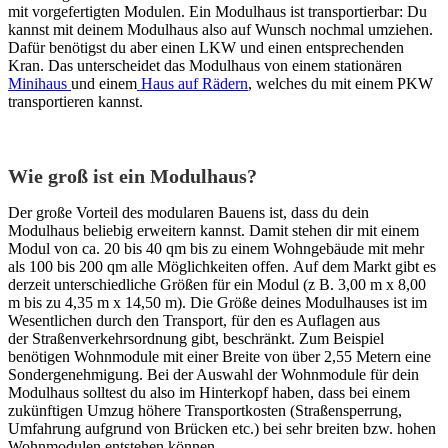
mit vorgefertigten Modulen. Ein Modulhaus ist transportierbar: Du
kannst mit deinem Modulhaus also auf Wunsch nochmal umziehen.
Dafür benötigst du aber einen LKW und einen entsprechenden
Kran. Das unterscheidet das Modulhaus von einem stationären
Minihaus
und einem
Haus auf Rädern
, welches du mit einem PKW
transportieren kannst.
Wie groß ist ein Modulhaus
?
Der große Vorteil des modularen Bauens ist, dass du dein
Modulhaus beliebig erweitern kannst. Damit stehen dir mit einem
Modul von ca. 20 bis 40 qm bis zu einem Wohngebäude mit mehr
als 100 bis 200 qm alle Möglichkeiten offen. Auf dem Markt gibt es
derzeit unterschiedliche Größen für ein Modul (z B. 3,00 m x 8,00
m bis zu 4,35 m x 14,50 m). Die Größe deines Modulhauses ist im
Wesentlichen durch den Transport, für den es Auflagen aus
der Straßenverkehrsordnung gibt, beschränkt. Zum Beispiel
benötigen Wohnmodule mit einer Breite von über 2,55 Metern eine
Sondergenehmigung. Bei der Auswahl der Wohnmodule für dein
Modulhaus solltest du also im Hinterkopf haben, dass bei einem
zukünftigen Umzug höhere Transportkosten (Straßensperrung,
Umfahrung aufgrund von Brücken etc.) bei sehr breiten bzw. hohen
Wohnmodulen entstehen können.