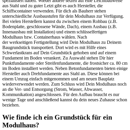
spezialisiert haben. Wieder andere setzen auf eine Leichtbauweise
aus Stahl und zu guter Letzt gibt es auch Hersteller, die
Schiffscontainer verwenden. Für dich als Bauherr stehen
unterschiedliche Ausbaustufen für dein Modulhaus zur Verfügung.
Bei vielen Herstellern kannst du zwischen einem Rohbau (z.B.
Bodenplatte, geschlossene Wände, Dach), einem Ausbau (z.B.
Innenausbau mit Installation) und einem schlüsselfertigen
Modulhaus bzw. Containerhaus wählen. Nach
der werkseitigen Fertigstellung wird Dein Modulhaus zu Deinem
Baugrundstück transportiert. Dort wird es mit Hilfe eines
Schwerlastkrans auf Dein Grundstück gehoben und auf einem
Fundament im Boden verankert. Zu Auswahl stehen Dir hier
Punktfundamente oder Streifenfundamente, die frostsicher ca. 80 cm
im Boden installiert werden. Neben Betonfundamenten bieten einige
Hersteller auch Drehfundamente aus Stahl an. Diese können bei
einem Umzug einfach mitgenommen und am neuen Bauplatz
wiederverwendet werden. Zum Schluss wird Dein Modulhaus noch
an die Ver- und Entsorgung (Strom, Wasser, Abwasser,
Kommunikation) angeschlossen. Für den Aufbau braucht es nur
wenige Tage und anschließend kannst du dein neues Zuhause schon
beziehen.
Wie finde ich ein Grundstück für ein
Modulhaus?