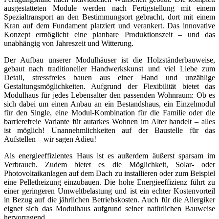
ausgestatteten Module werden nach Fertigstellung mit einem
Spezialtransport an den Bestimmungsort gebracht, dort mit einem
Kran auf dem Fundament platziert und verankert. Das innovative
Konzept ermöglicht eine planbare Produktionszeit – und das
unabhängig von Jahreszeit und Witterung.
Der Aufbau unserer Modulhäuser ist die Holzständerbauweise,
gebaut nach traditioneller Handwerkskunst und viel Liebe zum
Detail, stressfreies bauen aus einer Hand und unzählige
Gestaltungsmöglichkeiten. Aufgrund der Flexibilität bietet das
Modulhaus für jedes Lebensalter den passenden Wohnraum: Ob es
sich dabei um einen Anbau an ein Bestandshaus, ein Einzelmodul
für den Single, eine Modul-Kombination für die Familie oder die
barrierefreie Variante für autarkes Wohnen im Alter handelt – alles
ist möglich! Unannehmlichkeiten auf der Baustelle für das
Aufstellen – wir sagen Adieu!
Als energieeffizientes Haus ist es außerdem äußerst sparsam im
Verbrauch. Zudem bietet es die Möglichkeit, Solar- oder
Photovoltaikanlagen auf dem Dach zu installieren oder zum Beispiel
eine Pelletheizung einzubauen. Die hohe Energieeffizienz führt zu
einer geringeren Umweltbelastung und ist ein echter Kostenvorteil
in Bezug auf die jährlichen Betriebskosten. Auch für die Allergiker
eignet sich das Modulhaus aufgrund seiner natürlichen Bauweise
hervorragend.