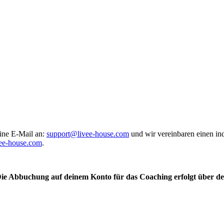
eine E-Mail an:
support@livee-house.com
und wir vereinbaren einen in
ee-house.com
.
Die Abbuchung auf deinem Konto für das Coaching erfolgt über d